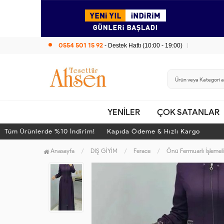
0554 501 15 92
- Destek Hattı (10:00 - 19:00)
YENİLER
ÇOK SATANLAR
üm Ürünlerde %10 İndirim! Kapıda Ödeme & Hızlı Kargo
T
Anasayfa
DIŞ GİYİM
Ferace
Önü Fermuarlı İşlemel