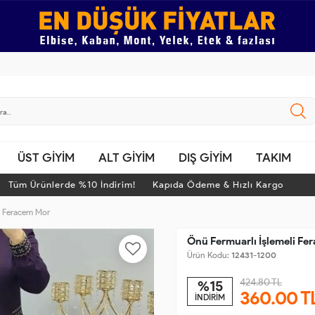
ÜST GİYİM
ALT GİYİM
DIŞ GİYİM
TAKIM
üm Ürünlerde %10 İndirim! Kapıda Ödeme & Hızlı Kargo
T
i Feracem Mor
Önü Fermuarlı İşlemeli Fe
Ürün Kodu:
12431-1200
424.80 TL
%15
360.00
T
İNDİRİM