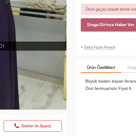
Ürün geçici olarak temin e
Stoga Girince Haber Ver
Dİ
+
Daha Fazla Ferace
Ürün Özellikleri
Deği
Büyük beden bayan ferac
Önü fermuarlıdır Fiyat ₺
Telefon ile Sipariş