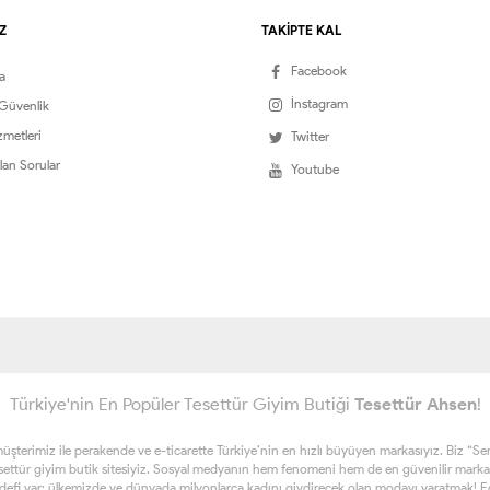
Z
TAKİPTE KAL
Facebook
a
İnstagram
 Güvenlik
zmetleri
Twitter
lan Sorular
Youtube
Türkiye'nin En Popüler Tesettür Giyim Butiği
Tesettür Ahsen
!
erimiz ile perakende ve e-ticarette Türkiye’nin en hızlı büyüyen markasıyız. Biz “Sen ta
esettür giyim butik sitesiyiz. Sosyal medyanın hem fenomeni hem de en güvenilir marka
edefi var; ülkemizde ve dünyada milyonlarca kadını giydirecek olan modayı yaratmak! Eğe