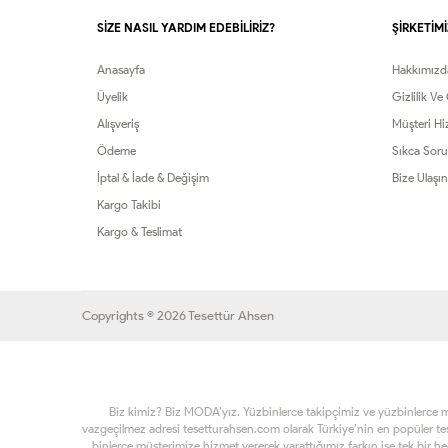
SİZE NASIL YARDIM EDEBİLİRİZ?
ŞİRKETİMİ
Anasayfa
Hakkımızd
Üyelik
Gizlilik Ve
Alışveriş
Müşteri Hi
Ödeme
Sıkca Soru
İptal & İade & Değişim
Bize Ulaşın
Kargo Takibi
Kargo & Teslimat
Copyrights © 2026 Tesettür Ahsen
Biz kimiz? Biz MODA’yız. Yüzbinlerce takipçimiz ve yüzbinlerce müşt
vazgeçilmez adresi tesetturahsen.com olarak Türkiye’nin en popüler t
binlerce müşterimize hizmet vererek yarattığımız farkın ise tek bir h