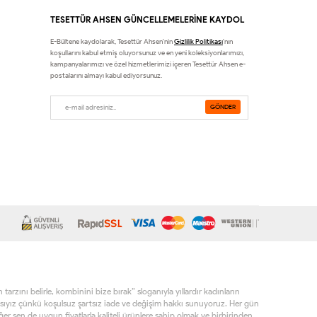
TESETTÜR AHSEN GÜNCELLEMELERİNE KAYDOL
E-Bültene kaydolarak, Tesettür Ahsen'nin
Gizlilik Politikası
'nın
koşullarını kabul etmiş oluyorsunuz ve en yeni koleksiyonlarımızı,
kampanyalarımızı ve özel hizmetlerimizi içeren Tesettür Ahsen e-
postalarını almayı kabul ediyorsunuz.
rzını belirle, kombinini bize bırak” sloganıyla yıllardır kadınların
sıyız çünkü koşulsuz şartsız iade ve değişim hakkı sunuyoruz. Her gün
r sen de uygun fiyatlarla kaliteli ürünlere sahip olmak ve birbirinden