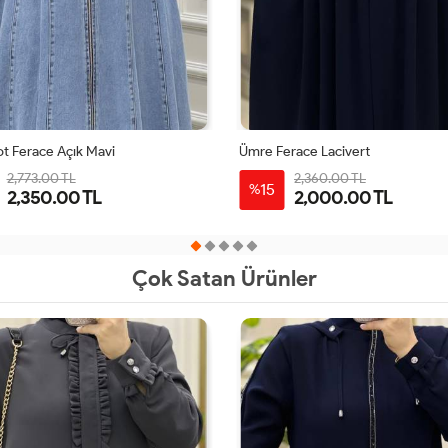
ot Ferace Açık Mavi
Ümre Ferace Lacivert
2,773.00 TL
2,360.00 TL
15
%
2,350.00 TL
2,000.00 TL
38
40
42
44
40
42
44
46
48
Çok Satan Ürünler