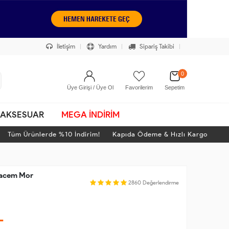
İletişim
Yardım
Sipariş Takibi
0
Üye Girişi / Üye Ol
Favorilerim
Sepetim
AKSESUAR
MEGA İNDİRİM
üm Ürünlerde %10 İndirim! Kapıda Ödeme & Hızlı Kargo
racem Mor
2860
Değerlendirme
L