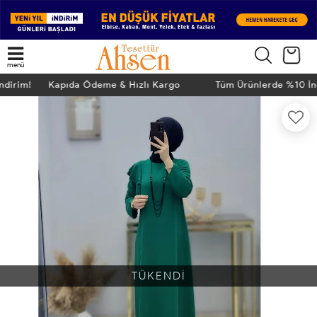
menü
İndirim! Kapıda Ödeme & Hızlı Kargo
Tüm Ürünlerde %10 İ
TÜKENDİ