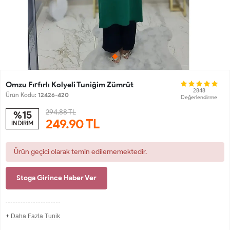
Omzu Fırfırlı Kolyeli Tuniğim Zümrüt
2848
Ürün Kodu:
12426-420
Değerlendirme
294.88 TL
%15
249.90
TL
İNDİRİM
Ürün geçici olarak temin edilememektedir.
Stoga Girince Haber Ver
+
Daha Fazla Tunik