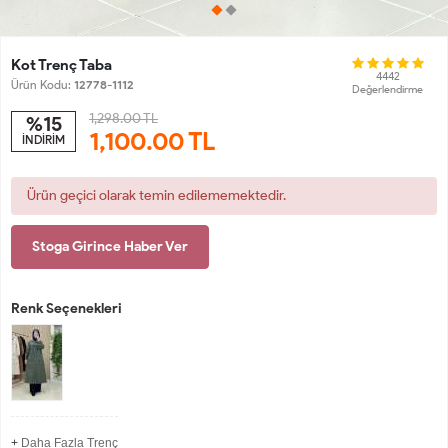
Kot Trenç Taba
4442
Ürün Kodu:
12778-1112
Değerlendirme
1,298.00 TL
%15
1,100.00
TL
İNDİRİM
Ürün geçici olarak temin edilememektedir.
Stoga Girince Haber Ver
Renk Seçenekleri
+
Daha Fazla Trenç