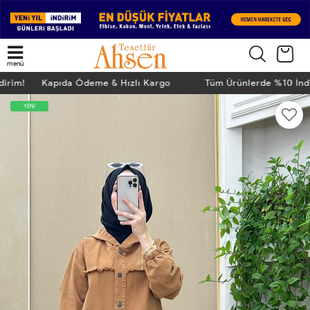
menü
ndirim! Kapıda Ödeme & Hızlı Kargo
Tüm Ürünlerde %10 İn
YENİ