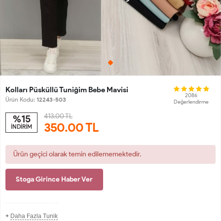
Kolları Püsküllü Tuniğim Bebe Mavisi
2086
Ürün Kodu:
12243-503
Değerlendirme
413.00 TL
%15
350.00
TL
İNDİRİM
Ürün geçici olarak temin edilememektedir.
Stoga Girince Haber Ver
+
Daha Fazla Tunik