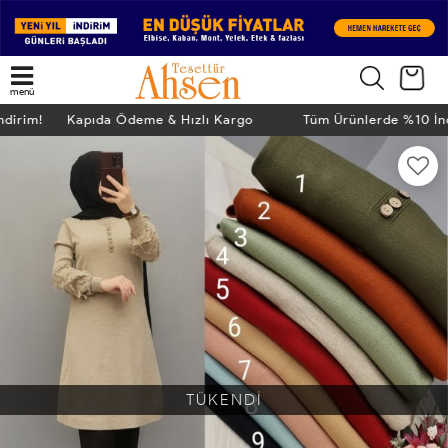
menü
İndirim! Kapıda Ödeme & Hızlı Kargo
Tüm Ürünlerde %10 İ
TÜKENDİ