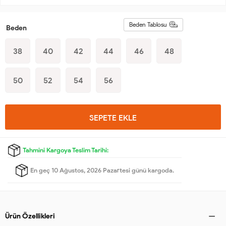
Beden Tablosu
Beden
38
40
42
44
46
48
50
52
54
56
SEPETE EKLE
Tahmini Kargoya Teslim Tarihi:
En geç 10 Ağustos, 2026 Pazartesi günü kargoda.
Ürün Özellikleri