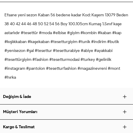
Efsane yeni sezon Kaban 56 bedene kadar Kod: Kaşem 13079 Beden
38 40 42 44 46 48 50 52 54 56 Boy 100.105cm Kumaş 1.Sınıf kaşe
astarlıdır #tesettür #moda #elbise #giyim #kombin #kaban #kap
#kışlıkkaban #kaşekaban #tesetturgiyim #tunik #indirim #butik
#yenisezon #şal #tesettur #tesetturabiye #abiye #ayakkabi
#tesettürgiyim #fashion #tesetturmodasi #turkey #gelinlik
#instagram #pantolon #tesetturfashion #magazinevreni #mont
#hırka
Değişim & İade
Müşteri Yorumları
Kargo & Teslimat