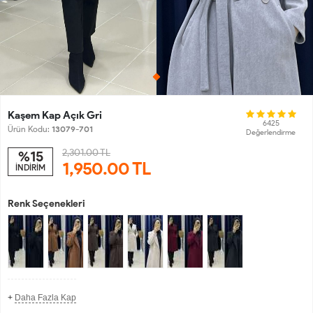
Kaşem Kap Açık Gri
6425
Ürün Kodu:
13079-701
Değerlendirme
2,301.00 TL
%15
1,950.00
TL
İNDİRİM
Renk Seçenekleri
+
Daha Fazla Kap