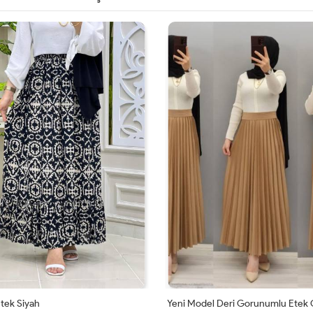
42
48-
50
Etek Siyah
Yeni Model Deri Gorunumlu Etek