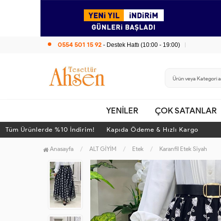
0554 501 15 92
- Destek Hattı (10:00 - 19:00)
YENİLER
ÇOK SATANLAR
m Ürünlerde %10 İndirim! Kapıda Ödeme & Hızlı Kargo
Tü
Anasayfa
ALT GİYİM
Etek
Karanfil Etek Siyah