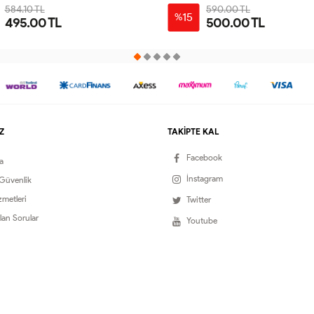
584.10 TL
590.00 TL
15
%
495.00 TL
500.00 TL
STANDART
S-
L-
M-
XL-
38-
42-
40
44
Z
TAKİPTE KAL
Facebook
a
İnstagram
 Güvenlik
zmetleri
Twitter
lan Sorular
Youtube