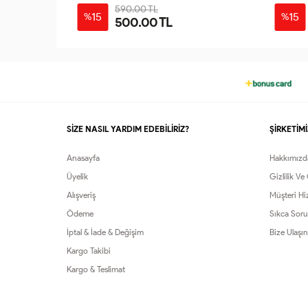
590.00 TL
15
15
%
%
500.00 TL
46
48
S-
L-
M-
XL-
38-
42-
40
44
SİZE NASIL YARDIM EDEBİLİRİZ?
ŞİRKETİMİ
Anasayfa
Hakkımızd
Üyelik
Gizlilik Ve
Alışveriş
Müşteri Hi
Ödeme
Sıkca Soru
İptal & İade & Değişim
Bize Ulaşın
Kargo Takibi
Kargo & Teslimat