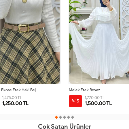
Ekose Etek Haki Bej
Melek Etek Beyaz
1,475.00 TL
1,770.00 TL
15
%
1,250.00 TL
1,500.00 TL
38
40
42
44
46
1-
2-
38-
44-
40-
46-
Çok Satan Ürünler