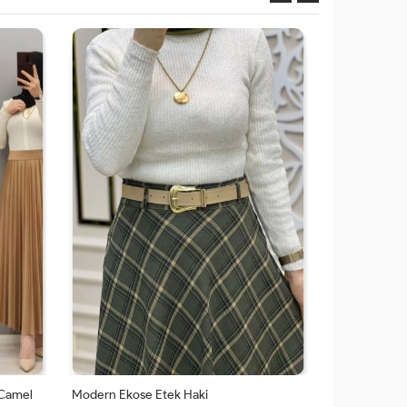
42
48-
50
 Camel
Modern Ekose Etek Haki