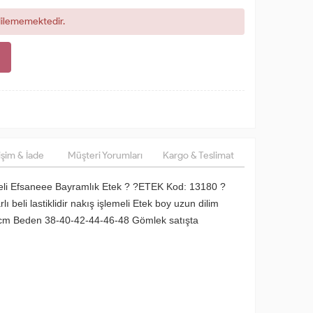
dilememektedir.
şim & İade
Müşteri Yorumları
Kargo & Teslimat
yeli Efsaneee Bayramlık Etek ? ?ETEK Kod: 13180 ?
lı beli lastiklidir nakış işlemeli Etek boy uzun dilim
 cm Beden 38-40-42-44-46-48 Gömlek satışta