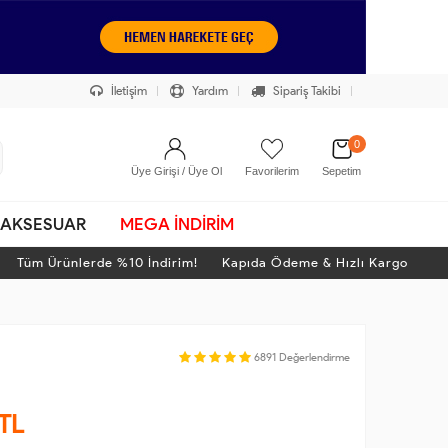
İletişim
Yardım
Sipariş Takibi
0
Üye Girişi / Üye Ol
Favorilerim
Sepetim
AKSESUAR
MEGA İNDİRİM
m Ürünlerde %10 İndirim! Kapıda Ödeme & Hızlı Kargo
T
6891
Değerlendirme
TL