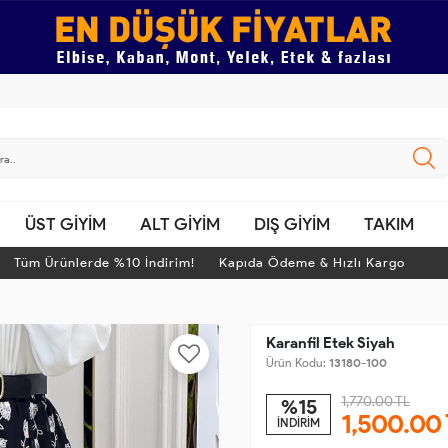
ÜST GİYİM
ALT GİYİM
DIŞ GİYİM
TAKIM
m Ürünlerde %10 İndirim! Kapıda Ödeme & Hızlı Kargo
Tü
Karanfil Etek Siyah
Ürün Kodu:
13180-100
1,770.00 TL
%15
1,500.00
İNDİRİM