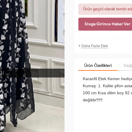
Ürün geçici olarak temin e
Stoga Girince Haber Ver
+
Daha Fazla Etek
Ürün Özellikleri
Deği
Dİ
Karanfil Etek Kemer hedi
Kumaş: 1. Kalite şifon astar
100 cm Kısa dilim boy 92
değildir‼️‼️‼️