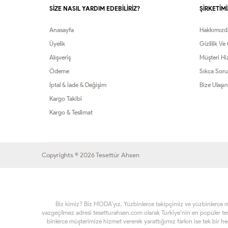
SİZE NASIL YARDIM EDEBİLİRİZ?
ŞİRKETİMİ
Anasayfa
Hakkımızd
Üyelik
Gizlilik Ve
Alışveriş
Müşteri Hi
Ödeme
Sıkca Soru
İptal & İade & Değişim
Bize Ulaşın
Kargo Takibi
Kargo & Teslimat
Copyrights © 2026 Tesettür Ahsen
Biz kimiz? Biz MODA’yız. Yüzbinlerce takipçimiz ve yüzbinlerce müşt
vazgeçilmez adresi tesetturahsen.com olarak Türkiye’nin en popüler t
binlerce müşterimize hizmet vererek yarattığımız farkın ise tek bir h