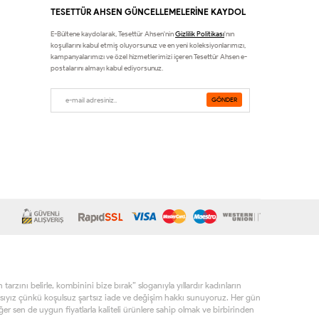
TESETTÜR AHSEN GÜNCELLEMELERİNE KAYDOL
E-Bültene kaydolarak, Tesettür Ahsen'nin
Gizlilik Politikası
'nın
koşullarını kabul etmiş oluyorsunuz ve en yeni koleksiyonlarımızı,
kampanyalarımızı ve özel hizmetlerimizi içeren Tesettür Ahsen e-
postalarını almayı kabul ediyorsunuz.
rzını belirle, kombinini bize bırak” sloganıyla yıllardır kadınların
sıyız çünkü koşulsuz şartsız iade ve değişim hakkı sunuyoruz. Her gün
r sen de uygun fiyatlarla kaliteli ürünlere sahip olmak ve birbirinden