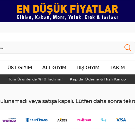
ÜST GİYİM
ALT GİYİM
DIŞ GİYİM
TAKIM
Tüm Ürünlerde %10 İndirim! Kapıda Ödeme & Hızlı Kargo
i
 bulunamadı veya satışa kapalı. Lütfen daha sonra tek