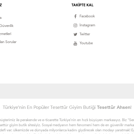
Z
TAKİPTE KAL
Facebook
a
İnstagram
 Güvenlik
zmetleri
Twitter
lan Sorular
Youtube
Türkiye'nin En Popüler Tesettür Giyim Butiği
Tesettür Ahsen
!
erimiz ile perakende ve e-ticarette Türkiye’nin en hızlı büyüyen markasıyız. Biz “Sen ta
esettür giyim butik sitesiyiz. Sosyal medyanın hem fenomeni hem de en güvenilir marka
edefi var; ülkemizde ve dünyada milyonlarca kadını giydirecek olan modayı yaratmak! Eğe