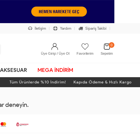
İletişim
Yardım
Sipariş Takibi
0
Üye Girişi / Üye Ol
Favorilerim
Sepetim
AKSESUAR
MEGA İNDİRİM
Tüm Ürünlerde %10 İndirim! Kapıda Ödeme & Hızlı Kargo
rar deneyin.