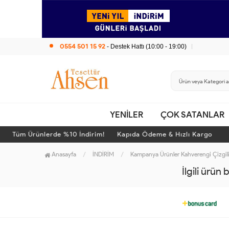
0554 501 15 92
- Destek Hattı (10:00 - 19:00)
YENİLER
ÇOK SATANLAR
Tüm Ürünlerde %10 İndirim! Kapıda Ödeme & Hızlı Kargo
Anasayfa
İNDİRİM
Kampanya Ürünler Kahverengi Çizgil
İlgili ürün