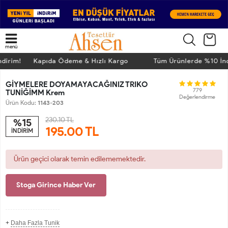
menü
TÜKENDİ
İndirim! Kapıda Ödeme & Hızlı Kargo
Tüm Ürünlerde %10 İ
GİYMELERE DOYAMAYACAĞINIZ TRIKO
779
TUNİĞİMM Krem
Değerlendirme
Ürün Kodu:
1143-203
230.10 TL
%15
195.00
TL
İNDİRİM
Ürün geçici olarak temin edilememektedir.
Stoga Girince Haber Ver
+
Daha Fazla Tunik