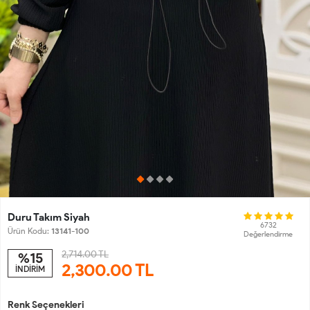
Duru Takım Siyah
6732
Ürün Kodu:
13141-100
Değerlendirme
2,714.00 TL
%15
2,300.00
TL
İNDİRİM
Renk Seçenekleri