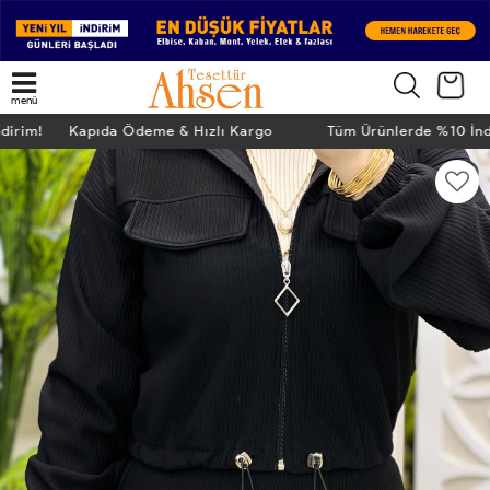
menü
ndirim! Kapıda Ödeme & Hızlı Kargo
Tüm Ürünlerde %10 İn