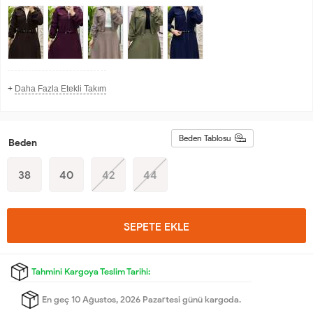
+
Daha Fazla Etekli Takım
Beden Tablosu
Beden
38
40
42
44
SEPETE EKLE
Tahmini Kargoya Teslim Tarihi:
En geç 10 Ağustos, 2026 Pazartesi günü kargoda.