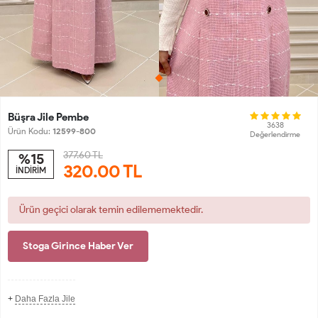
Büşra Jile Pembe
3638
Ürün Kodu:
12599-800
Değerlendirme
377.60 TL
%15
320.00
TL
İNDİRİM
Ürün geçici olarak temin edilememektedir.
Stoga Girince Haber Ver
+
Daha Fazla Jile