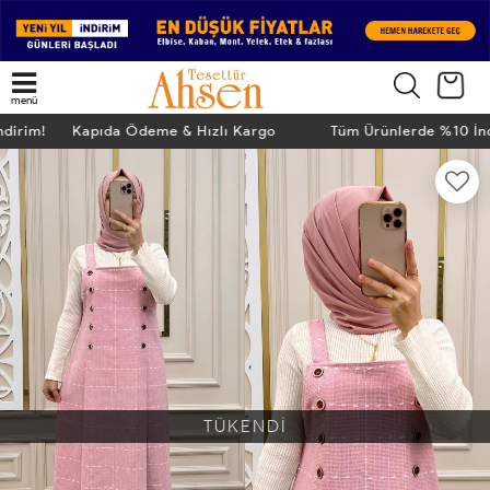
menü
İndirim! Kapıda Ödeme & Hızlı Kargo
Tüm Ürünlerde %10 İ
TÜKENDİ