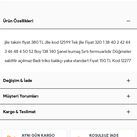
Ürün Özellikleri
jile takım fiyat 380 TL Jile kod 12599 Tek jile Fiyat 320 1 38 40 2 42 44
3 46 48 4 50 52 Boy 138 140 Şanel kumaş Sırtı fermuarlıdır Düğmeler
sabittir açılmaz Badı triko balıkçı yaka standart Fıyat 150 TL Kod 12277
Değişim & İade
Müşteri Yorumları
Kargo & Teslimat
AYNI GÜN KARGO
KOŞULSUZ IADE