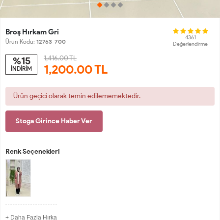
Broş Hırkam Gri
4361
Ürün Kodu:
12763-700
Değerlendirme
1,416.00 TL
%15
1,200.00
TL
İNDİRİM
Ürün geçici olarak temin edilememektedir.
Stoga Girince Haber Ver
Renk Seçenekleri
+
Daha Fazla Hırka