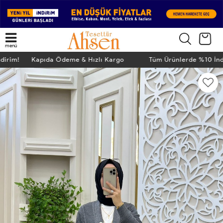
menü
ndirim! Kapıda Ödeme & Hızlı Kargo
Tüm Ürünlerde %10 İn