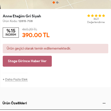
Anne Eteğim Gri Siyah
4621
Ürün Kodu:
12815-708
Değerlendirme
460.20 TL
%15
390.00
TL
İNDİRİM
Ürün geçici olarak temin edilememektedir.
Stoga Girince Haber Ver
+
Daha Fazla Etek
Ürün Özellikleri