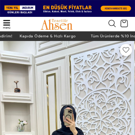
menü
ndirim! Kapıda Ödeme & Hızlı Kargo
Tüm Ürünlerde %10 İn