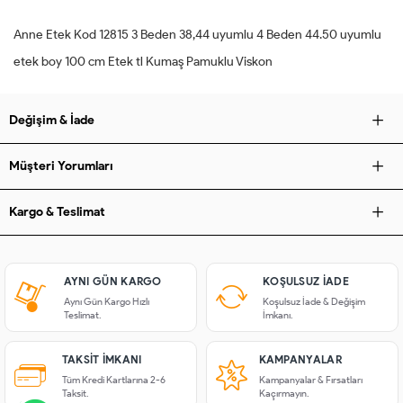
Anne Etek Kod 12815 3 Beden 38,44 uyumlu 4 Beden 44.50 uyumlu
etek boy 100 cm Etek tl Kumaş Pamuklu Viskon
Değişim & İade
Müşteri Yorumları
Kargo & Teslimat
AYNI GÜN KARGO
KOŞULSUZ IADE
Aynı Gün Kargo Hızlı
Koşulsuz İade & Değişim
Teslimat.
İmkanı.
TAKSIT İMKANI
KAMPANYALAR
Tüm Kredi Kartlarına 2-6
Kampanyalar & Fırsatları
Taksit.
Kaçırmayın.